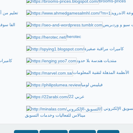
brooms-prices
ة الاندرويد
تعليم من أ
 سيو و وردبريس
الفا سوفت
herotec
كاميرات مراقبة صغيرة
منتديات هندسة بلا حدود
كاميرات
الأنظمة المذهلة لتقنية المعلومات
فيليبس لوميا
22 عربي
تسويق الإلكتروني |
مينالاس للفعاليات وخدمات التسويق