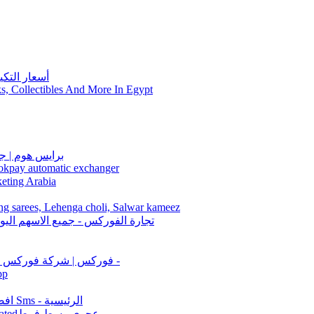
أسعار التك
 Collectibles And More In Egypt
برايس هوم | ج
 okpay automatic exchanger
التسويق العربي | abia
ng sarees, Lehenga choli, Salwar kameez
تجارة الفوركس - جميع الاسهم اليو
شركة NSFX | فوركس | شركة فوركس مرخصة | تداول عملات -
برن
افضل موقع مزود لخدمة الرسائل النصية Sms - الرئيسية
عجوى وسط فرط