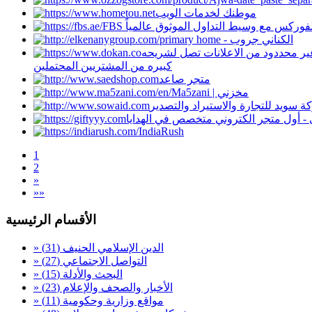
موطنك لخدمات الويب
primary home - الكناني جروب
 غير محددود من الاعلانات تصل لشريحه
كبيره من المشتريين المحتملين
متجر صاعد
Ma5zani | مخزني
 سويد للتجارة والاستيراد والتصدير
 - أول متجر الكتروني متخصص في الهدايا
IndiaRush
1
2
»
»»
الأقسام الرئيسية
» الدين الإسلامي الحنيف
(31)
» التواصل الاجتماعي
(27)
» البحث والأدلة
(15)
» الأخبار والصحف والإعلام
(23)
» مواقع وزارية وحكومية
(11)