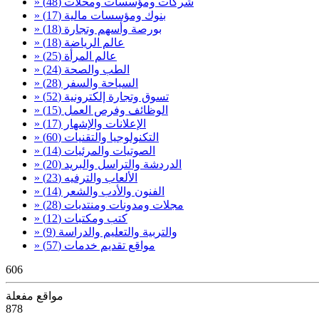
» شركات ومؤسسات ومحلات
(48)
» بنوك ومؤسسات مالية
(17)
» بورصة وأسهم وتجارة
(18)
» عالم الرياضة
(18)
» عالم المرأة
(25)
» الطب والصحة
(24)
» السياحة والسفر
(28)
» تسوق وتجارة إلكترونية
(52)
» الوظائف وفرص العمل
(15)
» الإعلانات والإشهار
(17)
» التكنولوجيا والتقنيات
(60)
» الصوتيات والمرئيات
(14)
» الدردشة والتراسل والبريد
(20)
» الألعاب والترفيه
(23)
» الفنون والأدب والشعر
(14)
» مجلات ومدونات ومنتديات
(28)
» كتب ومكتبات
(12)
» والتربية والتعليم والدراسة
(9)
» مواقع تقديم خدمات
(57)
606
مواقع مفعلة
878