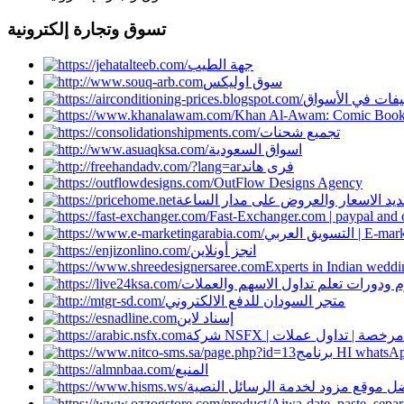
تسوق وتجارة إلكترونية
جهة الطيب
سوق اوليكس
ييفات في الأسواق
Khan Al-Awam: Comic Books,
تجميع شحنات
اسواق السعودية
فرى هاند
OutFlow Designs Agency
ديد الاسعار والعروض على مدار الساعة
Fast-Exchanger.com | paypal and
E-marketing Ar
انجز أونلاين
Experts in Indian weddi
م ودورات تعلم تداول الاسهم والعملات
متجر السودان للدفع الالكتروني
إسناد لاين
امج HI whatsApp
المنبع