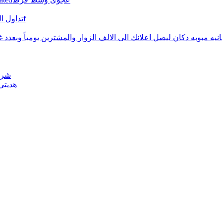
FBS تداول الفوركس مع وسيط التداول الموثوق عالمياًf
نيه مبوبه دكان ليصل اعلانك الى الالف الزوار والمشترين يومياً وبعدد
شركة
هديتي