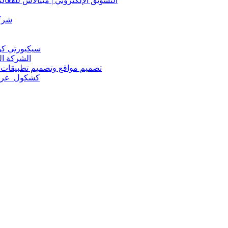
التسويق الإلكتروني | مينالاس للفعا
شركة
الشركة ال
تصميم مواقع وتصميم تطبيقات ا
كشكول_عرض 