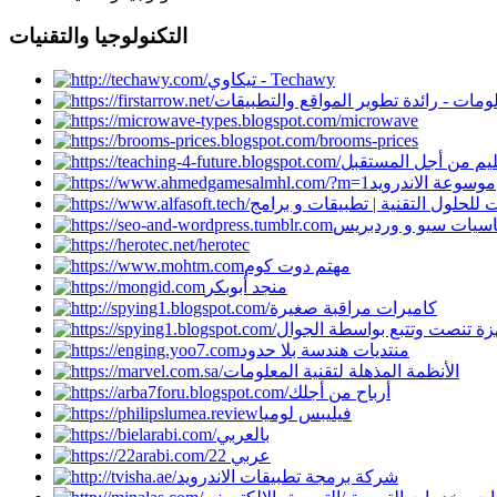
التكنولوجيا والتقنيات
تيكاوي - Techawy
ومات - رائدة تطوير المواقع والتطبيقات
microwave
brooms-prices
ليم من أجل المستقبل
موسوعة الاندرويد
 للحلول التقنية | تطبيقات و برامج
سيات سيو و وردبريس
herotec
مهتم دوت كوم
منجد أبوبكر
كاميرات مراقبة صغيرة
زة تنصت وتتبع بواسطة الجوال
منتديات هندسة بلا حدود
الأنظمة المذهلة لتقنية المعلومات
أرباح من أجلك
فيليبس لوميا
بالعربي
22 عربي
شركة برمجة تطبيقات الاندرويد