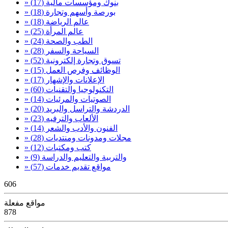
» بنوك ومؤسسات مالية
(17)
» بورصة وأسهم وتجارة
(18)
» عالم الرياضة
(18)
» عالم المرأة
(25)
» الطب والصحة
(24)
» السياحة والسفر
(28)
» تسوق وتجارة إلكترونية
(52)
» الوظائف وفرص العمل
(15)
» الإعلانات والإشهار
(17)
» التكنولوجيا والتقنيات
(60)
» الصوتيات والمرئيات
(14)
» الدردشة والتراسل والبريد
(20)
» الألعاب والترفيه
(23)
» الفنون والأدب والشعر
(14)
» مجلات ومدونات ومنتديات
(28)
» كتب ومكتبات
(12)
» والتربية والتعليم والدراسة
(9)
» مواقع تقديم خدمات
(57)
606
مواقع مفعلة
878