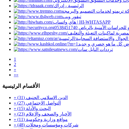
ليات وخدمات التسويق
الرئيسية - إدراك
 تريمنو لخدمات التصميم والبرمجة
تيفور ويب
هاي واتساب | HI-WHTASAPP
مصرية لماكينات التعبئة والتغليف
لجوال والاستضافة السحابية
كل ما هو حصري و جديد
ترددات النايل سات
1
2
»
»»
الأقسام الرئيسية
» الدين الإسلامي الحنيف
(31)
» التواصل الاجتماعي
(27)
» البحث والأدلة
(15)
» الأخبار والصحف والإعلام
(23)
» مواقع وزارية وحكومية
(11)
» شركات ومؤسسات ومحلات
(48)