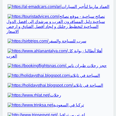
العماد مارينا لتأجير السيارات
نصائح سياحية - موقع نصائح
سياحية دليل المسافرون العرب و مرشدك إلى افضل الدول
السياحية لتخطيط رحلتك و إيجاد افضل الفنادق و ارخص
الاسعار
سرب للسياحة والسفر
أهلا أنطاليا - بوابة كل
العرب
حجز رحلات طيران ناس
السياحة في تايلاند
السياحة فى تايلاند
رحلات
تركيا في السعودية
اي تي بي ترافيل