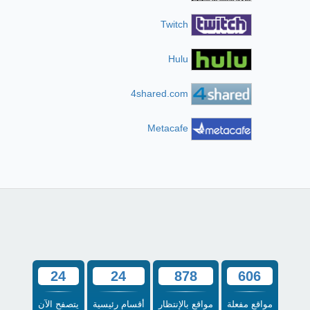
Twitch
Hulu
4shared.com
Metacafe
24
24
878
606
مواقع مفعلة
مواقع بالإنتظار
أقسام رئيسية
يتصفح الآن