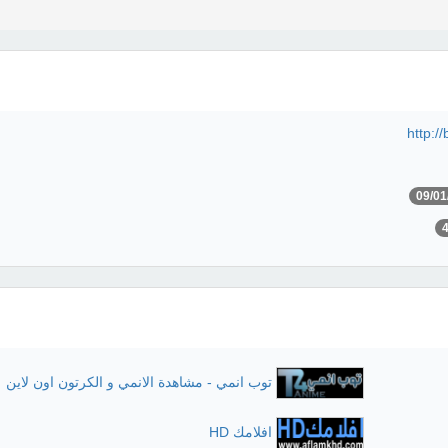
http:/
09/01
توب انمي - مشاهدة الانمي و الكرتون اون لاين
افلامك HD