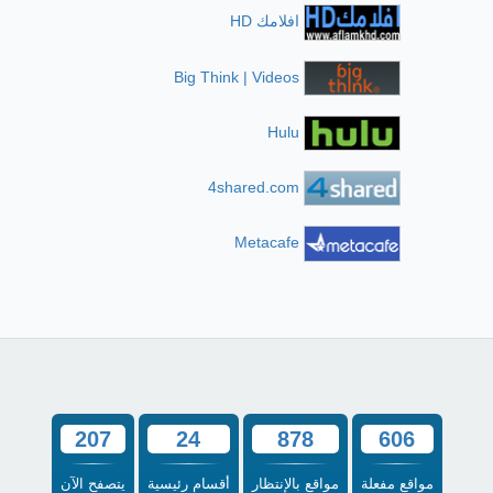
افلامك HD
Big Think | Videos
Hulu
4shared.com
Metacafe
207
24
878
606
مواقع مفعلة
مواقع بالإنتظار
أقسام رئيسية
يتصفح الآن