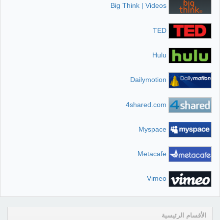
Big Think | Videos
TED
Hulu
Dailymotion
4shared.com
Myspace
Metacafe
Vimeo
الأقسام الرئيسية